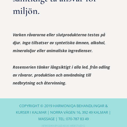
miljön.
Varken råvarorna eller slutprodukterna testas på
djur. Inga tillsatser av syntetiska ämnen, alkohol,
mineraloljor eller animaliska ingredienser.
Rosenserien tänker långsiktigt i alla led, från odling
av råvaror, produktion och användning till
nedbrytning och återvinning.​
COPYRIGHT © 2019
HARMONIQA BEHANDLINGAR &
KURSER I KALMAR
| NORRA VÄGEN 16, 392 49 KALMAR |
MASSAGE | TEL: 070-787 83 49
HEMSIDAN BYGGD AV
AS WEBSTUDIO