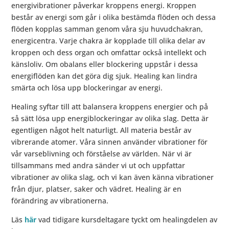
energivibrationer påverkar kroppens energi. Kroppen
består av energi som går i olika bestämda flöden och dessa
flöden kopplas samman genom våra sju huvudchakran,
energicentra. Varje chakra är kopplade till olika delar av
kroppen och dess organ och omfattar också intellekt och
känsloliv. Om obalans eller blockering uppstår i dessa
energiflöden kan det göra dig sjuk. Healing kan lindra
smärta och lösa upp blockeringar av energi.
Healing syftar till att balansera kroppens energier och på
så sätt lösa upp energiblockeringar av olika slag. Detta är
egentligen något helt naturligt. All materia består av
vibrerande atomer. Våra sinnen använder vibrationer för
vår varseblivning och förståelse av världen. När vi är
tillsammans med andra sänder vi ut och uppfattar
vibrationer av olika slag, och vi kan även känna vibrationer
från djur, platser, saker och vädret. Healing är en
förändring av vibrationerna.
Läs
här
vad tidigare kursdeltagare tyckt om healingdelen av