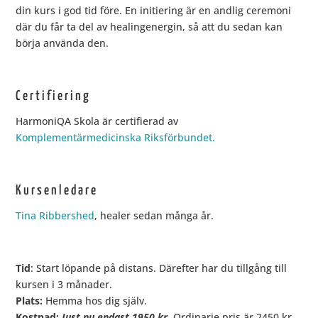
din kurs i god tid före. En initiering är en andlig ceremoni
där du får ta del av healingenergin, så att du sedan kan
börja använda den.
Certifiering
HarmoniQA Skola är certifierad av
Komplementärmedicinska Riksförbundet.
Kursenledare
Tina Ribbershed
, healer sedan många år.
Tid
: Start löpande på distans. Därefter har du tillgång till
kursen i 3 månader.
Plats:
Hemma hos dig själv.
Kostnad:
Just nu endast 1950 kr.
Ordinarie pris är 2450 kr